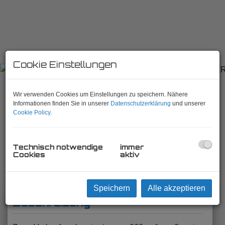
Cookie Einstellungen
Wir verwenden Cookies um Einstellungen zu speichern. Nähere
Informationen finden Sie in unserer
Datenschutzerklärung
und unserer
Cookie Policy
.
PREISREDUKTION! BAUGRUNDSTÜCK
AM ENDE EINER SACKGASSE IN
Technisch notwendige
immer
STEINHAUS AM SEMMERING!
Cookies
aktiv
8685 Steinhaus am Semmering
, Lupinenweg
Speichern
Alle akzeptieren
Beschreibung