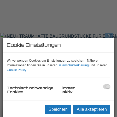
Cookie Einstellungen
Wir verwenden Cookies um Einstellungen zu speichern. Nähere
+NEU+ TRAUMHAFTE
Informationen finden Sie in unserer
Datenschutzerklärung
und unserer
BAUGRUNDSTÜCKE FÜR
Cookie Policy
.
EINFAMILIEN-/DOPPELHÄUSER IN
KRITZENDORF!
Technisch notwendige
immer
Cookies
aktiv
3400 Klosterneuburg
, Feldstraße
Speichern
Alle akzeptieren
Beschreibung