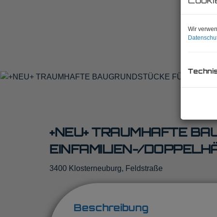
Wir verwen
Datenschut
Techni
+NEU+ TRAUMHAFTE BA
EINFAMILIEN-/DOPPELHÄ
3400 Klosterneuburg
, Feldstraße
Beschreibung