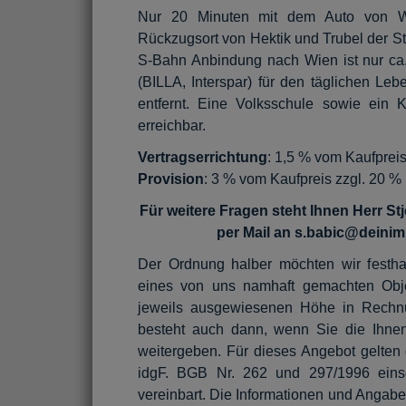
Nur 20 Minuten mit dem Auto von Wien
Rückzugsort von Hektik und Trubel der Sta
S-Bahn Anbindung nach Wien ist nur ca.
(BILLA, Interspar) für den täglichen Le
entfernt. Eine Volksschule sowie ein K
erreichbar.
Vertragserrichtung
: 1,5 % vom Kaufprei
Provision
: 3 % vom Kaufpreis zzgl. 20 %
Für weitere Fragen steht Ihnen Herr S
per Mail an s.babic@deinim
Der Ordnung halber möchten wir festha
eines von uns namhaft gemachten Objek
jeweils ausgewiesenen Höhe in Rechnung
besteht auch dann, wenn Sie die Ihnen
weitergeben. Für dieses Angebot gelte
idgF. BGB Nr. 262 und 297/1996 einsc
vereinbart. Die Informationen und Angab