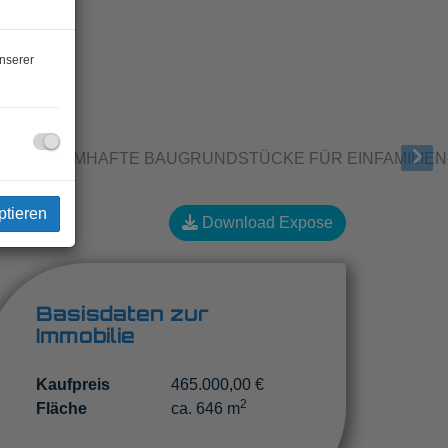
nserer
ptieren
Download Expose
Basisdaten zur
Immobilie
Kaufpreis
465.000,00 €
2
Fläche
ca. 646 m