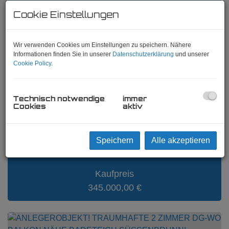
Cookie Einstellungen
NEU! TRAUMHAFTE 3 ZIMMER
NEUBAUWOHNUNG IN RUHIGER
Wir verwenden Cookies um Einstellungen zu speichern. Nähere
LAGE!
Informationen finden Sie in unserer
Datenschutzerklärung
und unserer
Cookie Policy
.
1210 Wien
, Salomongasse
Zimmer
Technisch notwendige
immer
Cookies
aktiv
3
Fläche
Speichern
Alle akzeptieren
2
ca. 71,89 m
Kaufpreis
345.000,00 €