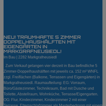
NEU! TRAUMHAFTE 5 ZIMMER
DOPPELHAUSHÄLFTEN MIT
EIGENGÄRTEN IN
MARKGRAFNEUSIEDL!
Im Bau |
2282 Markgrafneusiedl
Zum Verkauf gelangen vier derzeit in Bau befindliche 5
Zimmer-Doppelhaushälften mit jeweils ca. 152 m² WNFL
zzgl. Freiflächen (Balkone, Terrassen und Eigengärten) in
Markgrafneusiedl. Raumaufteilung: EG: Vorraum,
Büro/Gästezimmer, Technikraum, Bad mit Dusche und
Toilette, Abstellraum, Wohnküche, Terrasse/Eigengarten.
OG: Flur, Kinderzimmer, Kinderzimmer 2 mit einer
Terrasse, Elternschlafzimmer als Masterbedroom mit einem