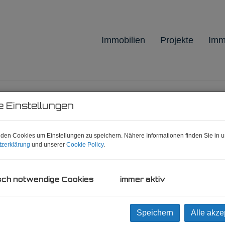
Immobilien
Projekte
Imm
e Einstellungen
den Cookies um Einstellungen zu speichern. Nähere Informationen finden Sie in u
zerklärung
und unserer
Cookie Policy
.
sch notwendige Cookies
immer aktiv
sches Bezirksamt für den 23. Bezirk
Speichern
Alle akze