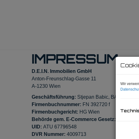
IMPRESSUM
Cooki
D.E.I.N. Immobilien GmbH
Anton-Freunschlag-Gasse 11
Wir verwen
A-1230 Wien
Datenschut
Geschäftsführung:
Stjepan Babic, BA MA
Firmenbuchnummer:
FN 392720 f
Techni
Firmenbuchgericht:
HG Wien
Behörde gem. E-Commerce Gesetz:
Magistrati
UID:
ATU 67796548
DVR Nummer:
4009713