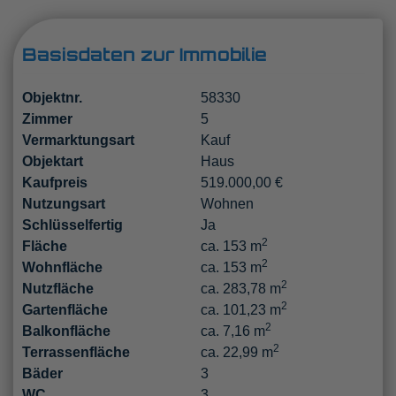
Basisdaten zur Immobilie
Objektnr.
58330
Zimmer
5
Vermarktungsart
Kauf
Objektart
Haus
Kaufpreis
519.000,00 €
Nutzungsart
Wohnen
Schlüsselfertig
Ja
2
Fläche
ca. 153 m
2
Wohnfläche
ca. 153 m
2
Nutzfläche
ca. 283,78 m
2
Gartenfläche
ca. 101,23 m
2
Balkonfläche
ca. 7,16 m
2
Terrassenfläche
ca. 22,99 m
Bäder
3
WC
3