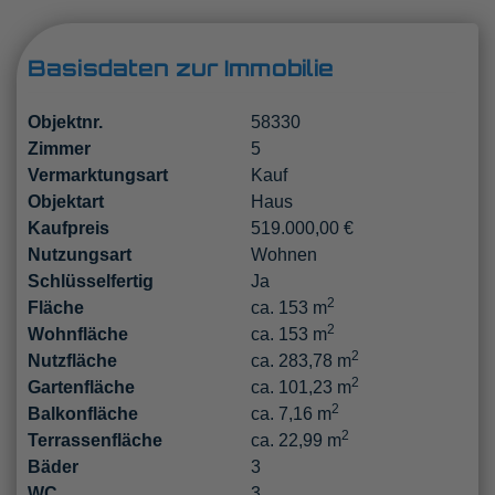
Basisdaten zur Immobilie
Objektnr.
58330
Zimmer
5
Vermarktungsart
Kauf
Objektart
Haus
Kaufpreis
519.000,00 €
Nutzungsart
Wohnen
Schlüsselfertig
Ja
2
Fläche
ca. 153 m
2
Wohnfläche
ca. 153 m
2
Nutzfläche
ca. 283,78 m
2
Gartenfläche
ca. 101,23 m
2
Balkonfläche
ca. 7,16 m
2
Terrassenfläche
ca. 22,99 m
Bäder
3
WC
3