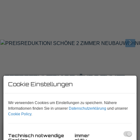
PREISREDUKTION! SCHÖNE 2 ZIMMER
Cookie Einstellungen
NEUBAUWOHNUNG IN HOFRUHELAGE
NÄHE BELVEDERE/HAUPTBAHNHOF!
Wir verwenden Cookies um Einstellungen zu speichern. Nähere
1040 Wien
Informationen finden Sie in unserer
Datenschutzerklärung
und unserer
Cookie Policy
.
Beschreibung
Technisch notwendige
immer