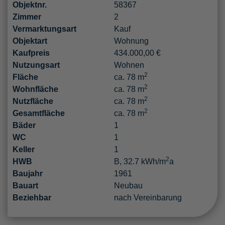
Objektnr.
58367
Zimmer
2
Vermarktungsart
Kauf
Objektart
Wohnung
Kaufpreis
434.000,00 €
Nutzungsart
Wohnen
2
Fläche
ca. 78 m
2
Wohnfläche
ca. 78 m
2
Nutzfläche
ca. 78 m
2
Gesamtfläche
ca. 78 m
Bäder
1
WC
1
Keller
1
2
HWB
B, 32.7 kWh/m
a
Baujahr
1961
Bauart
Neubau
Beziehbar
nach Vereinbarung