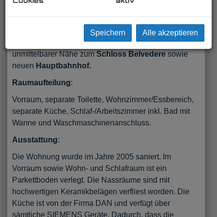
Cookies
aktiv
HOFRUHELAGE!
Zum Verkauf gelangt eine ruhige ca. 78 m² große 2
Zimmerwohnung im 1. Liftstock eines 1961
Speichern
Alle akzeptieren
errichteten Neubaus in der Theresianumgasse in
unmittelbarer Nähe zum
Schloss Belvedere
sowie
neuen
Hauptbahnhof.
Raumaufteilung
:
Vorraum, separate Toilette, Wohnzimmer/Essbereich,
separate Küche, Schlaf-/Arbeitszimmer inkl. Bad mit
Wanne und Waschmaschinenanschluss.
Ausstattung
:
Die Wohnung wurde im Jahre 2005 saniert. Im
Vorraum sowie Wohn- und Schlafraum ist ein
Parkettboden verlegt. Die Nassräume sind mit
hochwertigen Keramikbelägen verfliest worden. Die
Küche ist von der Firma DAN und verfügt über
sämtliche SIEMENS Geräte. Dadurch, dass die