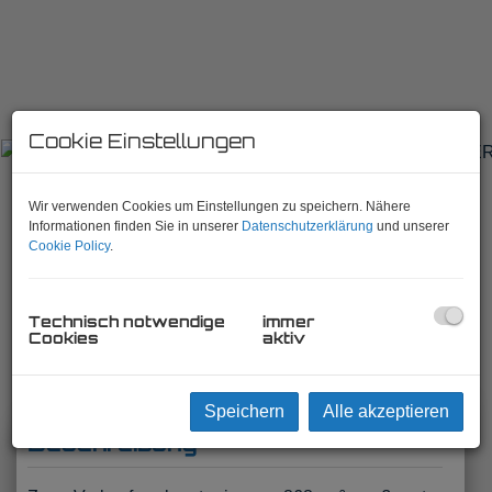
Cookie Einstellungen
Wir verwenden Cookies um Einstellungen zu speichern. Nähere
Informationen finden Sie in unserer
Datenschutzerklärung
und unserer
Cookie Policy
.
PREISREDUKTION! BAUGRUNDSTÜCK
AM ENDE EINER SACKGASSE IN
Technisch notwendige
immer
STEINHAUS AM SEMMERING!
Cookies
aktiv
8685 Steinhaus am Semmering
, Lupinenweg
Speichern
Alle akzeptieren
Beschreibung