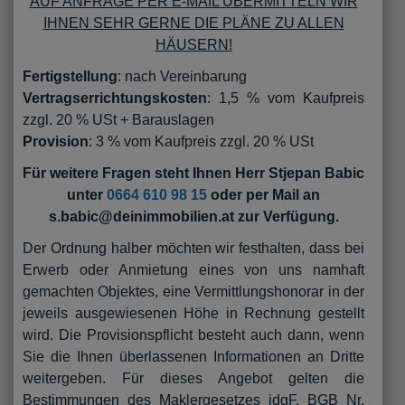
AUF ANFRAGE PER E-MAIL ÜBERMITTELN WIR
IHNEN SEHR GERNE DIE PLÄNE ZU ALLEN
HÄUSERN!
Fertigstellung
: nach Vereinbarung
Vertragserrichtungskosten
: 1,5 % vom Kaufpreis
zzgl. 20 % USt + Barauslagen
Provision
: 3 % vom Kaufpreis zzgl. 20 % USt
Für weitere Fragen steht Ihnen Herr Stjepan Babic
unter
0664 610 98 15
oder per Mail an
s.babic@deinimmobilien.at zur Verfügung.
Der Ordnung halber möchten wir festhalten, dass bei
Erwerb oder Anmietung eines von uns namhaft
gemachten Objektes, eine Vermittlungshonorar in der
jeweils ausgewiesenen Höhe in Rechnung gestellt
wird. Die Provisionspflicht besteht auch dann, wenn
Sie die Ihnen überlassenen Informationen an Dritte
weitergeben. Für dieses Angebot gelten die
Bestimmungen des Maklergesetzes idgF. BGB Nr.