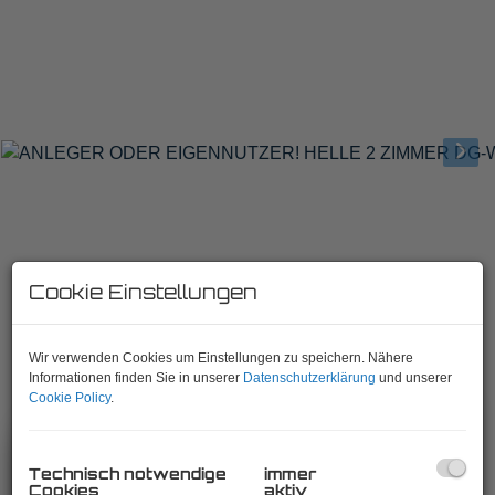
ANLEGER ODER EIGENNUTZER! HELLE
Cookie Einstellungen
2 ZIMMER DG-WOHNUNG VIS-A-VIS U6
BURGGASSE/STADTHALLE!
Wir verwenden Cookies um Einstellungen zu speichern. Nähere
1070 Wien,Neubau
, Neubaugürtel
Informationen finden Sie in unserer
Datenschutzerklärung
und unserer
Cookie Policy
.
Beschreibung
Technisch notwendige
immer
Cookies
aktiv