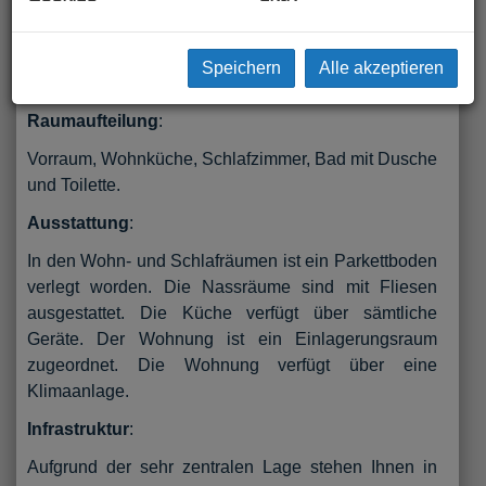
Zum Verkauft gelangt eine ca. 51 m² große 2 Zimmer
Dachgeschosswohnung (5. Liftstock) am
Neubaugürtel im 7. Wiener Gemeindebezirk. Die
Speichern
Alle akzeptieren
Wohnung ist straßenseitig ausgerichtet.
Raumaufteilung
:
Vorraum, Wohnküche, Schlafzimmer, Bad mit Dusche
und Toilette.
Ausstattung
:
In den Wohn- und Schlafräumen ist ein Parkettboden
verlegt worden. Die Nassräume sind mit Fliesen
ausgestattet. Die Küche verfügt über sämtliche
Geräte. Der Wohnung ist ein Einlagerungsraum
zugeordnet. Die Wohnung verfügt über eine
Klimaanlage.
Infrastruktur
:
Aufgrund der sehr zentralen Lage stehen Ihnen in