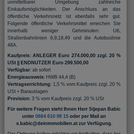
unmittelbarer Umgebung zahlreiche
Einkaufsmöglichkeiten. Der Anschluss an das
öffentliche Verkehrsnetz ist ebenfalls sehr gut.
Folgende öffentliche Verkehrsmittel erreichen Sie
innerhalb weniger Gehminuten: U6,
Straßenbahnlinien 6,9,18,49 und die Autobuslinie
48A.
Kaufpreis: ANLEGER Euro 274.000,00 zzgl. 20 %
USt || ENDNUTZER Euro 299.500,00
Verfügbar
: ab sofort
Energieausweis
: HWB 44,4 (B)
Vertragserrichtung
: 1,5 % vom Kaufpreis zzgl. 20 %
USt + Barauslagen
Provision
: 3 % vom Kaufpreis zzgl. 20 % USt
Für weitere Fragen steht Ihnen Herr Stjepan Babic
unter
0664 610 98 15
oder per Mail an
s.babic@deinimmobilien.at zur Verfügung.
Der Ordnung halber möchten wir festhalten, dass bei